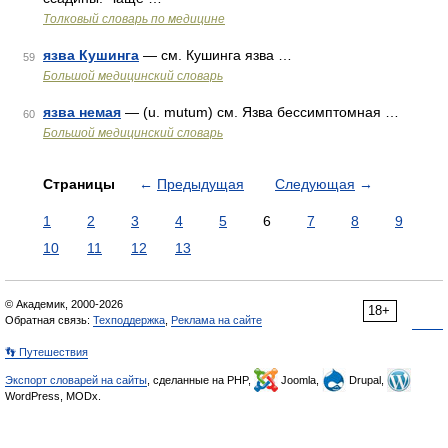
Толковый словарь по медицине
язва Кушинга
— см. Кушинга язва …
59
Большой медицинский словарь
язва немая
— (u. mutum) см. Язва бессимптомная …
60
Большой медицинский словарь
Страницы
←
Предыдущая
Следующая
→
1
2
3
4
5
6
7
8
9
10
11
12
13
© Академик, 2000-2026
18+
Обратная связь:
Техподдержка
,
Реклама на сайте
👣 Путешествия
Экспорт словарей на сайты
, сделанные на PHP,
Joomla,
Drupal,
WordPress, MODx.