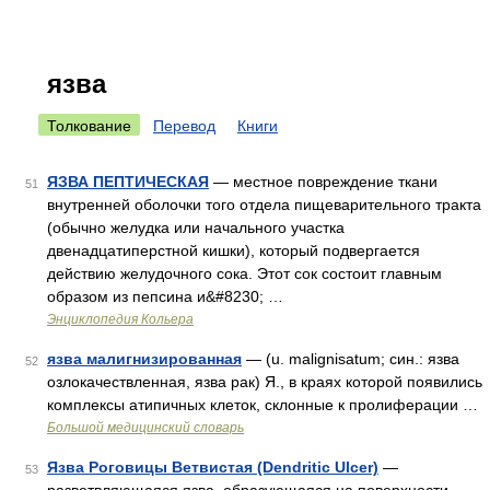
язва
Толкование
Перевод
Книги
ЯЗВА ПЕПТИЧЕСКАЯ
— местное повреждение ткани
51
внутренней оболочки того отдела пищеварительного тракта
(обычно желудка или начального участка
двенадцатиперстной кишки), который подвергается
действию желудочного сока. Этот сок состоит главным
образом из пепсина и&#8230; …
Энциклопедия Кольера
язва малигнизированная
— (u. malignisatum; син.: язва
52
озлокачествленная, язва рак) Я., в краях которой появились
комплексы атипичных клеток, склонные к пролиферации …
Большой медицинский словарь
Язва Роговицы Ветвистая (Dendritic Ulcer)
—
53