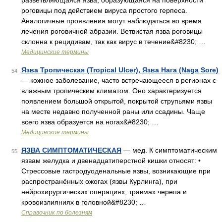
разветвляющаяся язва, образующаяся на поверхности
роговицы под действием вируса простого герпеса.
Аналогичные проявления могут наблюдаться во время
лечения роговичной абразии. Ветвистая язва роговицы
склонна к рецидивам, так как вирус в течение&#8230; …
Медицинские термины
Язва Тропическая (Tropical Ulcer), Язва Нага (Naga Sore)
54
— кожное заболевание, часто встречающееся в регионах с
влажным тропическим климатом. Оно характеризуется
появлением большой открытой, покрытой струпьями язвы
на месте недавно полученной раны или ссадины. Чаще
всего язва образуется на ногах&#8230; …
Медицинские термины
ЯЗВА СИМПТОМАТИЧЕСКАЯ
— мед. К симптоматическим
55
язвам желудка и двенадцатиперстной кишки относят: •
Стрессовые гастродуоденальные язвы, возникающие при
распространённых ожогах (язвы Курлинга), при
нейрохирургических операциях, травмах черепа и
кровоизлияниях в головной&#8230; …
Справочник по болезням